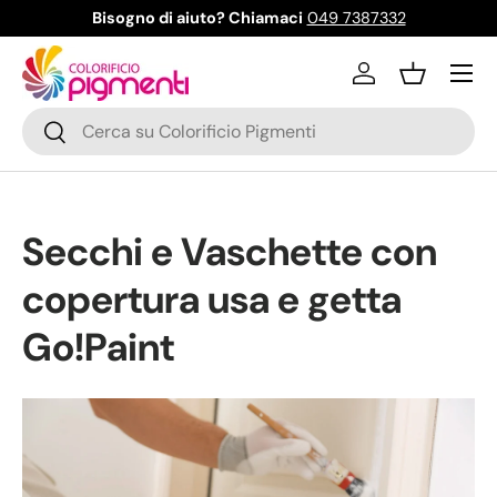
Bisogno di aiuto? Chiamaci
049 7387332
Passa ai contenuti
Menu
Accedi
Cestino
Cerca
Cerca
Secchi e Vaschette con
copertura usa e getta
Go!Paint