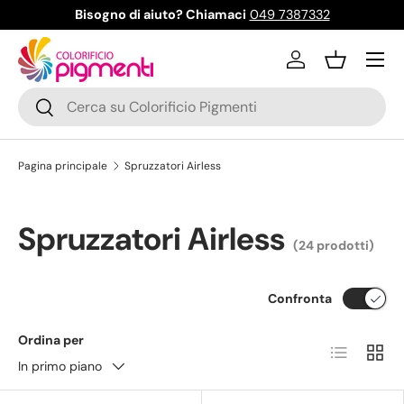
Bisogno di aiuto? Chiamaci
049 7387332
Passa ai contenuti
Menu
Accedi
Cestino
Cerca
Cerca
Pagina principale
Spruzzatori Airless
Spruzzatori Airless
(24 prodotti)
Confronta
Ordina per
Elenco
Grigli
In primo piano