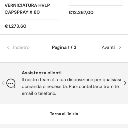
VERNICIATURA HVLP
CAPSPRAY X 80
€13.367,00
€1.273,60
Indietro
Pagina 1 / 2
Avanti
Assistenza clienti
Il nostro team è a tua disposizione per qualsiasi
Indietro
Ava
domanda o necessità. Puoi contattarci tramite
email o telefono.
Torna all’inizio