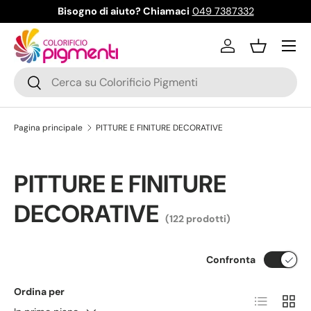
Bisogno di aiuto? Chiamaci
049 7387332
Passa ai contenuti
Menu
Accedi
Cestino
Cerca
Cerca
Pagina principale
PITTURE E FINITURE DECORATIVE
PITTURE E FINITURE
DECORATIVE
(122 prodotti)
Confronta
Ordina per
Elenco
Grigli