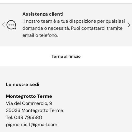
Assistenza clienti
Il nostro team è a tua disposizione per qualsiasi
Indietro
Ava
domanda o necessità. Puoi contattarci tramite
email o telefono.
Torna all’inizio
Le nostre sedi
Montegrotto Terme
Via del Commercio, 9
35036 Montegrotto Terme
Tel. 049 795580
pigmentisrl@gmail.com