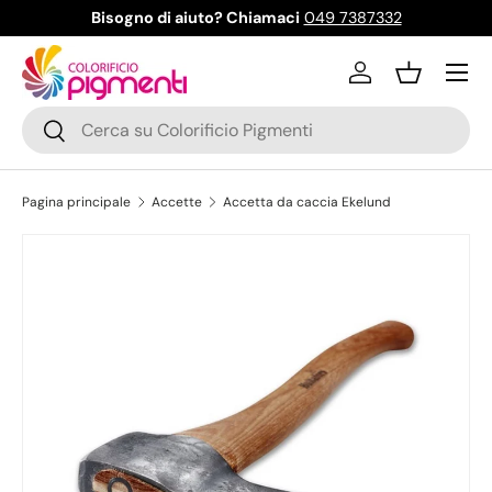
Bisogno di aiuto? Chiamaci
049 7387332
Passa ai contenuti
Menu
Accedi
Cestino
Cerca
Cerca
Pagina principale
Accette
Accetta da caccia Ekelund