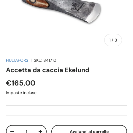
di
1
/
3
HULTAFORS
|
SKU:
841710
Accetta da caccia Ekelund
€165,00
Imposte incluse
Q.tà
Aggiungi al carrello