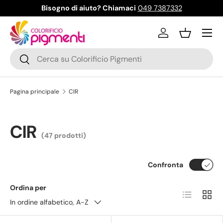
Bisogno di aiuto? Chiamaci
049 7387332
Passa ai contenuti
Menu
Accedi
Cestino
Cerca
Cerca
Pagina principale
CIR
CIR
(47 prodotti)
Confronta
Ordina per
Elenco
Grigli
In ordine alfabetico, A-Z