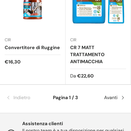
CIR
CIR
Convertitore di Ruggine
CR 7 MATT
TRATTAMENTO
ANTIMACCHIA
€16,30
Da
€22,60
Indietro
Pagina 1 / 3
Avanti
Assistenza clienti
Il nostro team è a tua disposizione per qualsiasi