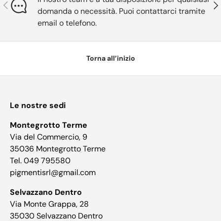
Indietro
Ava
domanda o necessità. Puoi contattarci tramite
email o telefono.
Torna all’inizio
Le nostre sedi
Montegrotto Terme
Via del Commercio, 9
35036 Montegrotto Terme
Tel. 049 795580
pigmentisrl@gmail.com
Selvazzano Dentro
Via Monte Grappa, 28
35030 Selvazzano Dentro