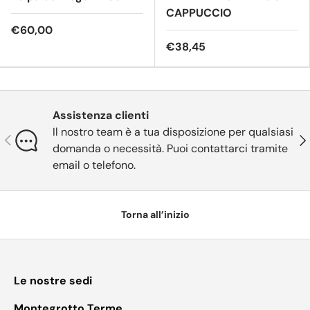
CAPPUCCIO
€60,00
€38,45
Assistenza clienti
Il nostro team è a tua disposizione per qualsiasi
Indietro
Ava
domanda o necessità. Puoi contattarci tramite
email o telefono.
Torna all’inizio
Le nostre sedi
Montegrotto Terme