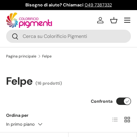
Bisogno di aiuto? Chiamaci
049 7387332
Passa ai contenuti
Menu
Accedi
Cestino
Cerca
Cerca
Pagina principale
Felpe
Felpe
(16 prodotti)
Confronta
Ordina per
Elenco
Grigli
In primo piano