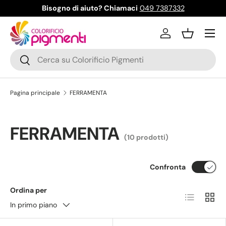
Bisogno di aiuto? Chiamaci
049 7387332
Passa ai contenuti
Menu
Accedi
Cestino
Cerca
Cerca
Pagina principale
FERRAMENTA
FERRAMENTA
(10 prodotti)
Confronta
Ordina per
Elenco
Grigli
In primo piano