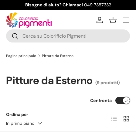
Bisogno di aiuto? Chiamaci
049 7387332
Passa ai contenuti
Menu
Accedi
Cestino
Cerca
Cerca
Pagina principale
Pitture da Esterno
Pitture da Esterno
(9 prodotti)
Confronta
Ordina per
Elenco
Grigli
In primo piano