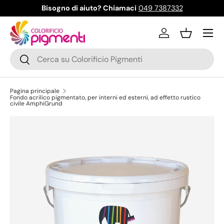
Bisogno di aiuto? Chiamaci
049 7387332
Passa ai contenuti
Menu
Accedi
Cestino
Cerca
Cerca
Pagina principale
Fondo acrilico pigmentato, per interni ed esterni, ad effetto rustico
civile AmphiGrund