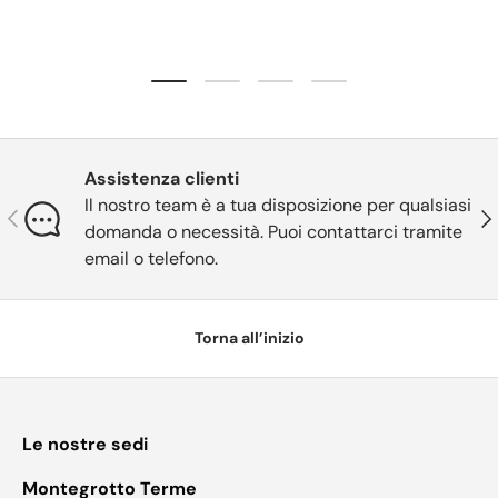
Carica slide 1 di 4
Carica slide 2 di 4
Carica slide 3 di 4
Carica slide 4 di 4
Assistenza clienti
Il nostro team è a tua disposizione per qualsiasi
Indietro
Ava
domanda o necessità. Puoi contattarci tramite
email o telefono.
Torna all’inizio
Le nostre sedi
Montegrotto Terme