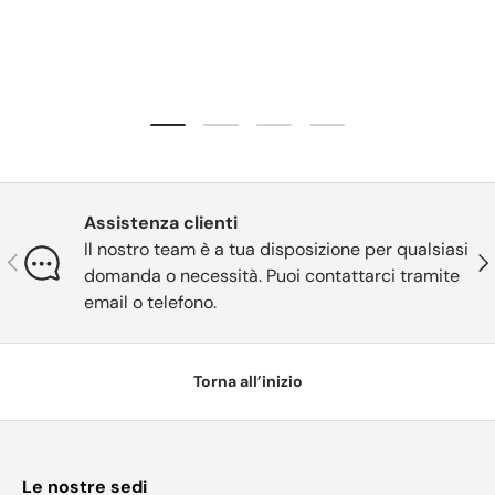
Carica slide 1 di 4
Carica slide 2 di 4
Carica slide 3 di 4
Carica slide 4 di 4
Assistenza clienti
Il nostro team è a tua disposizione per qualsiasi
Indietro
Ava
domanda o necessità. Puoi contattarci tramite
email o telefono.
Torna all’inizio
Le nostre sedi