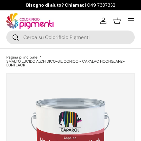
Bisogno di aiuto? Chiamaci
049 7387332
Passa ai contenuti
Menu
Accedi
Cestino
Cerca
Cerca
Pagina principale
SMALTO LUCIDO ALCHIDICO-SILICONICO - CAPALAC HOCHGLANZ-
BUNTLACK