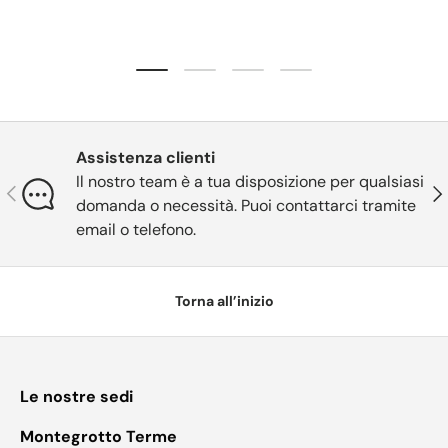
Carica slide 1 di 4
Carica slide 2 di 4
Carica slide 3 di 4
Carica slide 4 di 4
Assistenza clienti
Il nostro team è a tua disposizione per qualsiasi
Indietro
Ava
domanda o necessità. Puoi contattarci tramite
email o telefono.
Torna all’inizio
Le nostre sedi
Montegrotto Terme