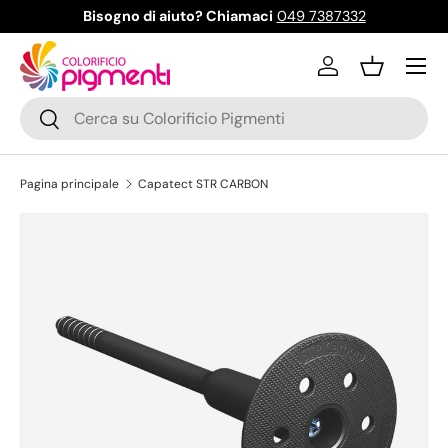
Bisogno di aiuto? Chiamaci
049 7387332
Passa ai contenuti
Menu
Accedi
Cestino
Cerca
Cerca
Pagina principale
Capatect STR CARBON