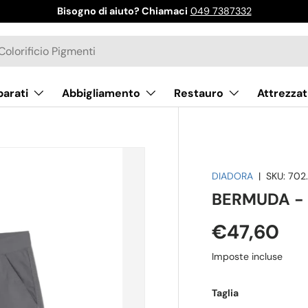
Bisogno di aiuto? Chiamaci
049 7387332
parati
Abbigliamento
Restauro
Attrezzat
DIADORA
|
SKU:
702
BERMUDA -
€47,60
Imposte incluse
Taglia