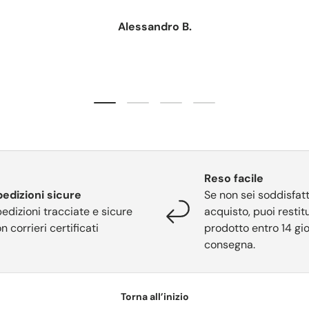
Alessandro B.
Carica slide 1 di 4
Carica slide 2 di 4
Carica slide 3 di 4
Carica slide 4 di 4
Reso facile
edizioni sicure
Se non sei soddisfatt
edizioni tracciate e sicure
acquisto, puoi restitu
n corrieri certificati
prodotto entro 14 gio
consegna.
Torna all’inizio