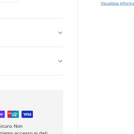
Visualizza inform
ione galleria
a visualizzazione galleria
magine 4 nella visualizzazione galleria
Carica immagine 5 nella visualizzazione galleria
sicuro. Non
bbiamo accesso ai dati