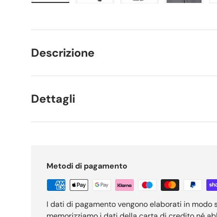
Carica immagine 1 nella visualizzazione galleria
Carica immagine 2 nella visualizzaz
Carica immagine 3 nell
Carica im
Descrizione
Dettagli
Metodi di pagamento
I dati di pagamento vengono elaborati in modo 
memorizziamo i dati della carta di credito né a