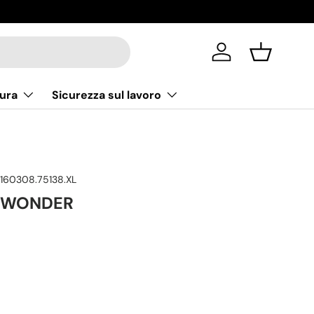
Accedi
Cestino
ura
Sicurezza sul lavoro
.160308.75138.XL
 WONDER