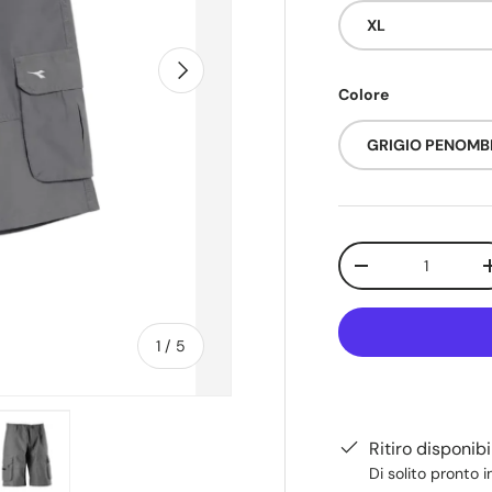
XL
Avanti
Colore
GRIGIO PENOM
Q.tà
-
di
1
/
5
Ritiro disponib
Di solito pronto i