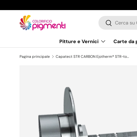
Passa ai contenuti
Cerca
Cerca
Pitture e Vernici
Carte da 
Pagina principale
Capatect STR CARBON Ejotherm® STR-tool 2GE