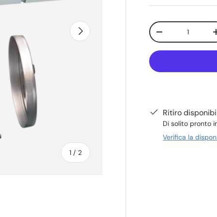
Q.tà
Avanti
-
Ritiro disponib
Di solito pronto i
Verifica la dispon
di
1
/
2