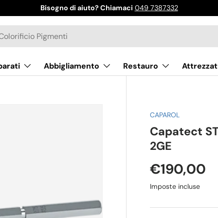
Bisogno di aiuto? Chiamaci
049 7387332
parati
Abbigliamento
Restauro
Attrezzat
CAPAROL
Capatect S
2GE
€190,00
Imposte incluse