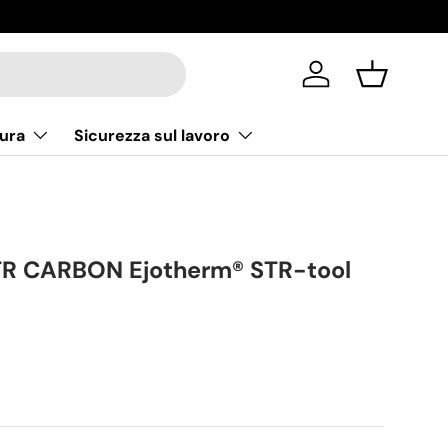
Accedi
Cestino
ura
Sicurezza sul lavoro
TR CARBON Ejotherm® STR-tool