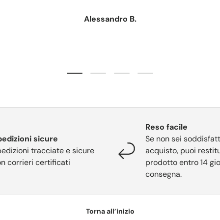
Alessandro B.
Carica slide 1 di 4
Carica slide 2 di 4
Carica slide 3 di 4
Carica slide 4 di 4
Reso facile
edizioni sicure
Se non sei soddisfatt
edizioni tracciate e sicure
acquisto, puoi restitu
n corrieri certificati
prodotto entro 14 gio
consegna.
Torna all’inizio