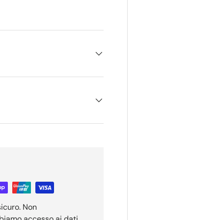
ione galleria
sicuro. Non
bbiamo accesso ai dati