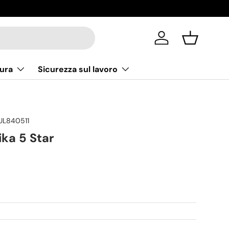
Accedi
Cestino
ura
Sicurezza sul lavoro
UL840511
ika 5 Star