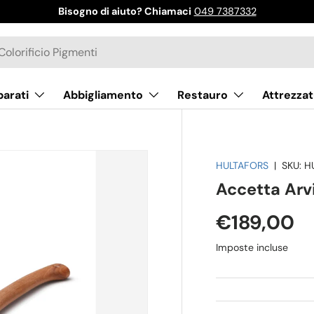
Bisogno di aiuto? Chiamaci
049 7387332
parati
Abbigliamento
Restauro
Attrezzat
HULTAFORS
|
SKU:
H
Accetta Arv
€189,00
Imposte incluse