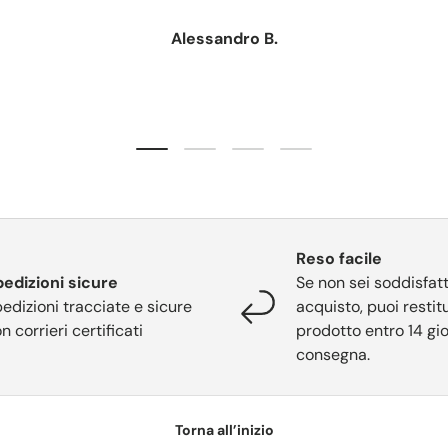
Alessandro B.
Carica slide 1 di 4
Carica slide 2 di 4
Carica slide 3 di 4
Carica slide 4 di 4
Reso facile
edizioni sicure
Se non sei soddisfatt
edizioni tracciate e sicure
acquisto, puoi restitu
n corrieri certificati
prodotto entro 14 gio
consegna.
Torna all’inizio