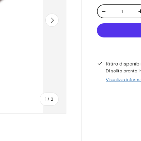
Q.tà
-
Avanti
Ritiro disponib
Di solito pronto i
Visualizza inform
di
1
/
2