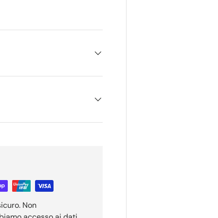
ione galleria
sicuro. Non
bbiamo accesso ai dati