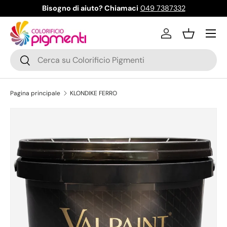
Bisogno di aiuto? Chiamaci
049 7387332
Passa ai contenuti
Menu
Accedi
Cestino
Cerca
Cerca
Pagina principale
KLONDIKE FERRO