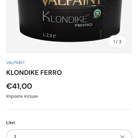
di
1
/
3
VALPAINT
KLONDIKE FERRO
€41,00
Imposte incluse
Litri
1