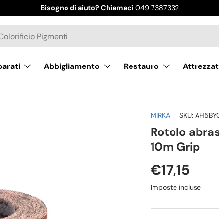
Bisogno di aiuto? Chiamaci
049 7387332
parati
Abbigliamento
Restauro
Attrezzat
MIRKA
|
SKU:
AH5BY
Rotolo abr
10m Grip
€17,15
Imposte incluse