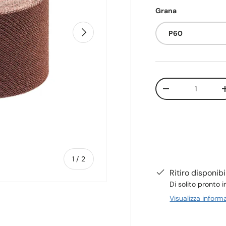
Grana
Avanti
P60
Q.tà
-
di
1
/
2
Ritiro disponib
Di solito pronto i
Visualizza inform