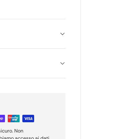
ione galleria
sicuro. Non
bbiamo accesso ai dati