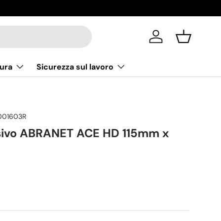
Accedi
Cestino
ura
Sicurezza sul lavoro
001603R
asivo ABRANET ACE HD 115mm x