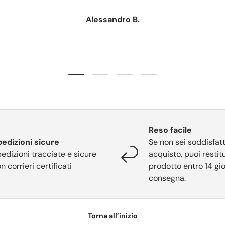
Alessandro B.
Carica slide 1 di 4
Carica slide 2 di 4
Carica slide 3 di 4
Carica slide 4 di 4
Reso facile
edizioni sicure
Se non sei soddisfatt
edizioni tracciate e sicure
acquisto, puoi restitu
n corrieri certificati
prodotto entro 14 gio
consegna.
Torna all’inizio