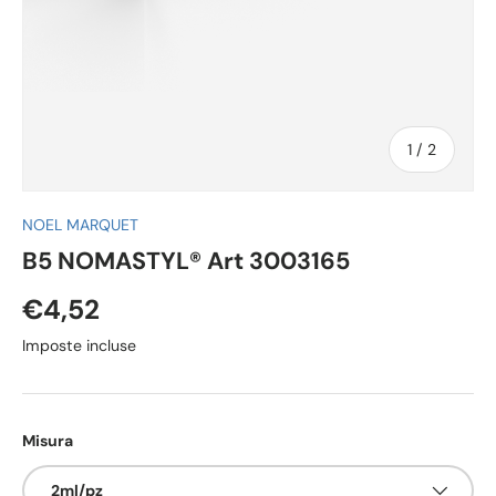
di
1
/
2
NOEL MARQUET
B5 NOMASTYL® Art 3003165
€4,52
Imposte incluse
Misura
2ml/pz