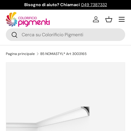
Bisogno di aiuto? Chiamaci
049 7387332
Passa ai contenuti
Menu
Accedi
Cestino
Cerca
Cerca
Pagina principale
B5 NOMASTYL® Art 3003165