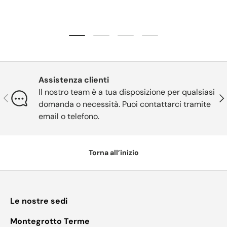
Carica slide 1 di 4
Carica slide 2 di 4
Carica slide 3 di 4
Carica slide 4 di 4
Assistenza clienti
Il nostro team è a tua disposizione per qualsiasi
Indietro
Ava
domanda o necessità. Puoi contattarci tramite
email o telefono.
Torna all’inizio
Le nostre sedi
Montegrotto Terme