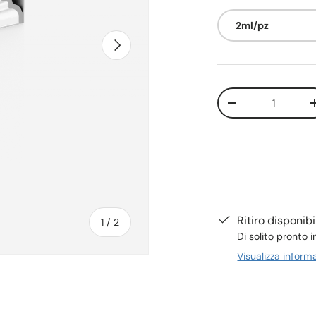
2ml/pz
Avanti
Q.tà
-
Ritiro disponib
di
1
/
2
Di solito pronto i
Visualizza inform