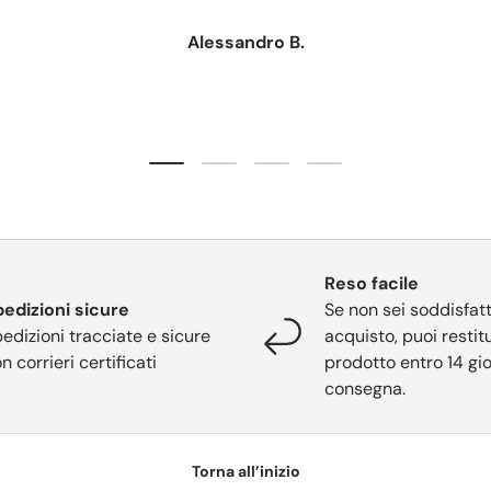
Alessandro B.
Carica slide 1 di 4
Carica slide 2 di 4
Carica slide 3 di 4
Carica slide 4 di 4
Reso facile
edizioni sicure
Se non sei soddisfatt
edizioni tracciate e sicure
acquisto, puoi restitu
n corrieri certificati
prodotto entro 14 gio
consegna.
Torna all’inizio