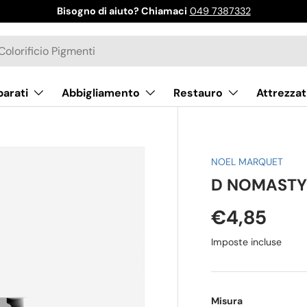
Bisogno di aiuto? Chiamaci
049 7387332
parati
Abbigliamento
Restauro
Attrezzat
NOEL MARQUET
D NOMASTYL
€4,85
Imposte incluse
Misura