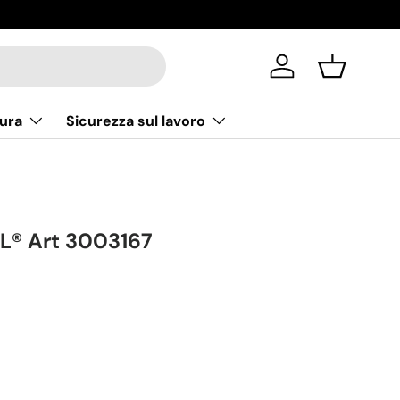
Accedi
Cestino
ura
Sicurezza sul lavoro
® Art 3003167