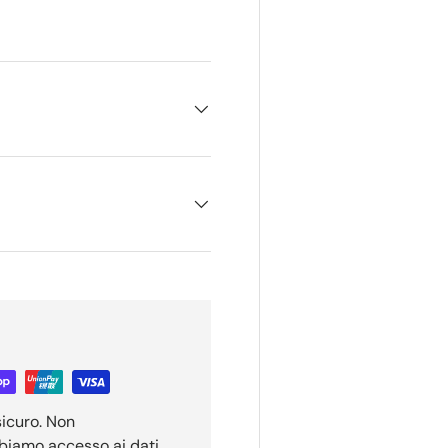
ione galleria
sicuro. Non
bbiamo accesso ai dati