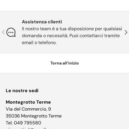
Assistenza clienti
Il nostro team è a tua disposizione per qualsiasi
Indietro
Ava
domanda o necessità. Puoi contattarci tramite
email o telefono.
Torna all’inizio
Le nostre sedi
Montegrotto Terme
Via del Commercio, 9
35036 Montegrotto Terme
Tel. 049 795580