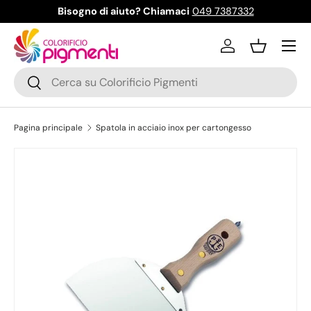
Bisogno di aiuto? Chiamaci
049 7387332
Passa ai contenuti
Menu
Accedi
Cestino
Cerca
Cerca
Pagina principale
Spatola in acciaio inox per cartongesso