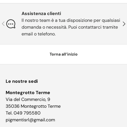
Assistenza clienti
Il nostro team è a tua disposizione per qualsiasi
Indietro
Ava
domanda o necessità. Puoi contattarci tramite
email o telefono.
Torna all’inizio
Le nostre sedi
Montegrotto Terme
Via del Commercio, 9
35036 Montegrotto Terme
Tel. 049 795580
pigmentisrl@gmail.com