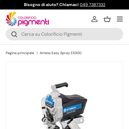
Bisogno di aiuto? Chiamaci
049 7387332
Passa ai contenuti
Menu
Accedi
Cestino
Cerca
Cerca
Pagina principale
Airless Easy Spray ES300