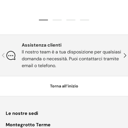
Carica slide 1 di 4
Carica slide 2 di 4
Carica slide 3 di 4
Carica slide 4 di 4
Assistenza clienti
Il nostro team è a tua disposizione per qualsiasi
Indietro
Ava
domanda o necessità. Puoi contattarci tramite
email o telefono.
Torna all’inizio
Le nostre sedi
Montegrotto Terme