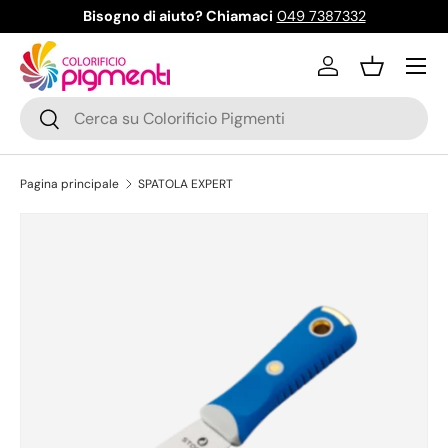
Bisogno di aiuto? Chiamaci
049 7387332
Passa ai contenuti
Menu
Accedi
Cestino
Cerca
Cerca
Pagina principale
SPATOLA EXPERT