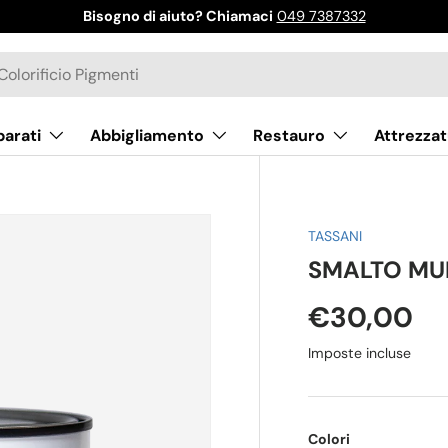
Bisogno di aiuto? Chiamaci
049 7387332
parati
Abbigliamento
Restauro
Attrezzat
TASSANI
SMALTO MUL
€30,00
Imposte incluse
Colori