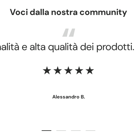
Voci dalla nostra community
lità e alta qualità dei prodotti.
★★★★★
Alessandro B.
Carica slide 1 di 4
Carica slide 2 di 4
Carica slide 3 di 4
Carica slide 4 di 4