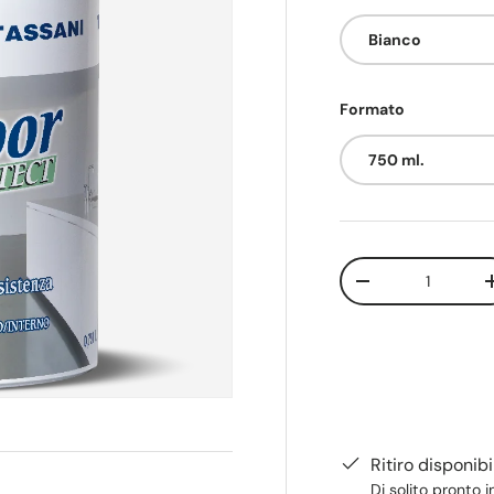
Bianco
Formato
750 ml.
Q.tà
-
Ritiro disponib
Di solito pronto i