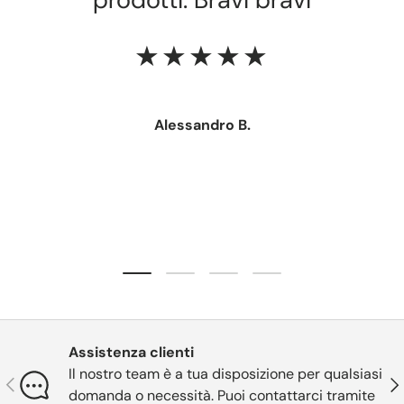
★★★★★
Alessandro B.
Carica slide 1 di 4
Carica slide 2 di 4
Carica slide 3 di 4
Carica slide 4 di 4
Assistenza clienti
Il nostro team è a tua disposizione per qualsiasi
Indietro
Ava
domanda o necessità. Puoi contattarci tramite